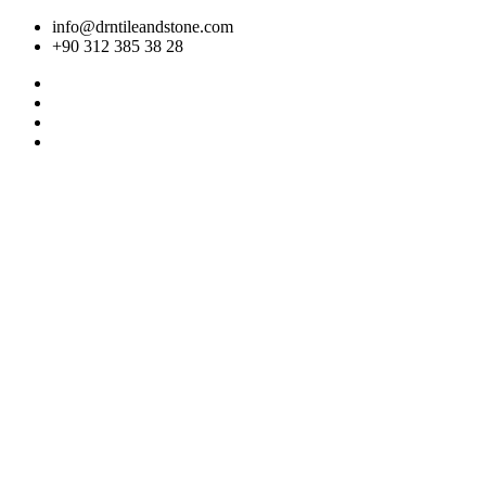
İçeriğe
info@drntileandstone.com
atla
+90 312 385 38 28